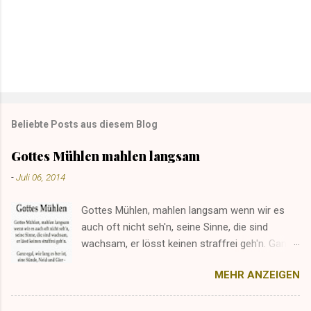
Beliebte Posts aus diesem Blog
Gottes Mühlen mahlen langsam
-
Juli 06, 2014
Gottes Mühlen, mahlen langsam wenn wir es
auch oft nicht seh'n, seine Sinne, die sind
wachsam, er lösst keinen straffrei geh'n. Ganz
egal, wie lang es her ist, eine Sünde, Neid und
MEHR ANZEIGEN
Gier - irgendwann, da kriegt ein jeder seinen
Lohn, das glaube mir. © Norbert van Tiggelen