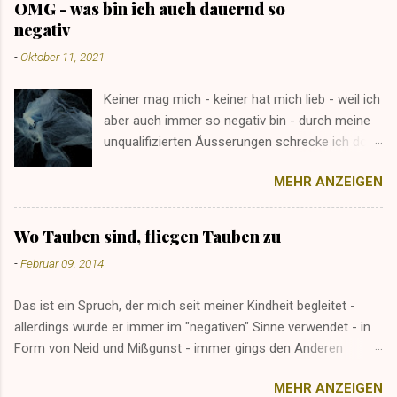
OMG - was bin ich auch dauernd so
negativ
-
Oktober 11, 2021
Keiner mag mich - keiner hat mich lieb - weil ich
aber auch immer so negativ bin - durch meine
unqualifizierten Äusserungen schrecke ich doch
alle ab - ich bin einfach unmöglich - man(n)
MEHR ANZEIGEN
sollte mich schlichtweg verbieten - naja,
blockieren geht zur Not auch.
Wo Tauben sind, fliegen Tauben zu
-
Februar 09, 2014
Das ist ein Spruch, der mich seit meiner Kindheit begleitet -
allerdings wurde er immer im "negativen" Sinne verwendet - in
Form von Neid und Mißgunst - immer gings den Anderen
besser - hatten alle anderen "mehr" - und wir selbst waren die
MEHR ANZEIGEN
armen Opfer - wenns aus Sicht meiner Eltern ging. Bei mir