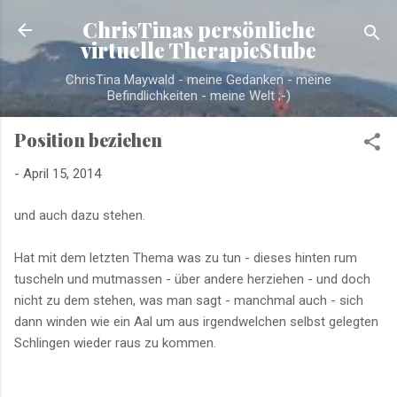
Direkt zum Hauptbereich
ChrisTinas persönliche
virtuelle TherapieStube
ChrisTina Maywald - meine Gedanken - meine
Befindlichkeiten - meine Welt ;-)
Position beziehen
-
April 15, 2014
und auch dazu stehen.
Hat mit dem letzten Thema was zu tun - dieses hinten rum
tuscheln und mutmassen - über andere herziehen - und doch
nicht zu dem stehen, was man sagt - manchmal auch - sich
dann winden wie ein Aal um aus irgendwelchen selbst gelegten
Schlingen wieder raus zu kommen.