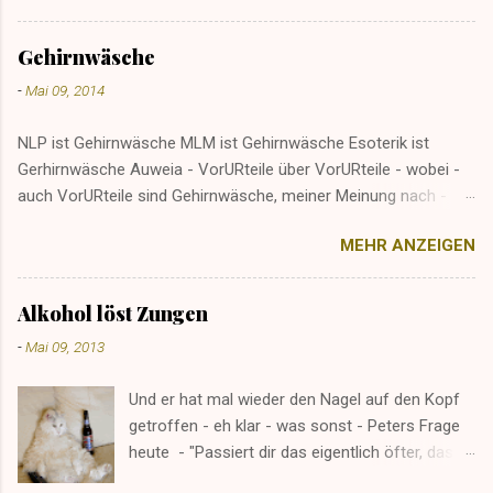
bewahrheitet sich der Spruch grad in umgekehrter Richtung -
und ich finds so viel grenz.genialer. Da gibts nen Mann beim
Gehirnwäsche
Flohmarkt, der mich imemr wieder anquatscht - schon aus
-
Mai 09, 2014
Punschzeiten - aber nicht so wirklich - er dürft nicht so recht
wissen, wer ich bin - und wie ich bin - und überhaupts.
NLP ist Gehirnwäsche MLM ist Gehirnwäsche Esoterik ist
Gerhirnwäsche Auweia - VorURteile über VorURteile - wobei -
auch VorURteile sind Gehirnwäsche, meiner Meinung nach -
weil sie wurden irgendwann kreiert - und meist nicht von sich
MEHR ANZEIGEN
selbst, sondern weil sie jemand "eingepflanzt" hat.
Alkohol löst Zungen
-
Mai 09, 2013
Und er hat mal wieder den Nagel auf den Kopf
getroffen - eh klar - was sonst - Peters Frage
heute - "Passiert dir das eigentlich öfter, dass
Männer sich nur dann (mit dir über ihre